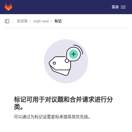
GitLab
切换导航
菜单
Skip to content
张进强
mqtt-test
标记
标记可用于对议题和合并请求进行分
类。
可以通过为标记设置星标来提高其优先级。