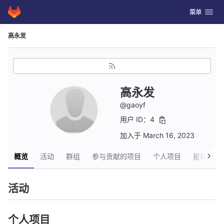
GitLab
切换导航
菜单
Skip to content
高永发
高永发
@gaoyf
用户 ID：4
加入于 March 16, 2023
概览
活动
群组
参与贡献的项目
个人项目
星标项目
活动
个人项目