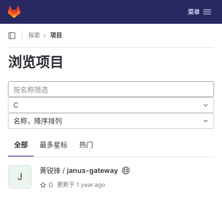
GitLab
切换导航
菜单
Skip to content
探索
项目
浏览项目
C
名称，降序排列
全部
最多星标
热门
黄锐锋 /
janus-gateway
J
0
更新于
1 year ago