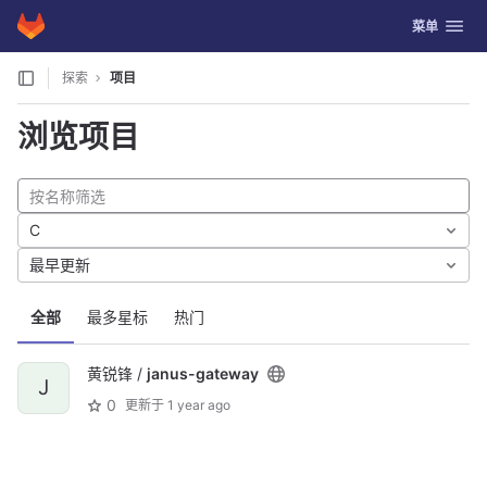
GitLab
切换导航
菜单
Skip to content
探索
项目
浏览项目
C
最早更新
全部
最多星标
热门
黄锐锋 /
janus-gateway
J
0
更新于
1 year ago