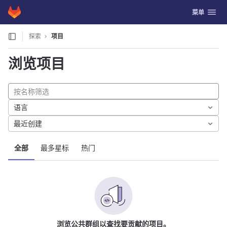
GitLab
切换导航
菜单
Skip to content
探索
项目
浏览项目
语言
最近创建
全部
最多星标
热门
浏览公共群组以查找要贡献的项目。