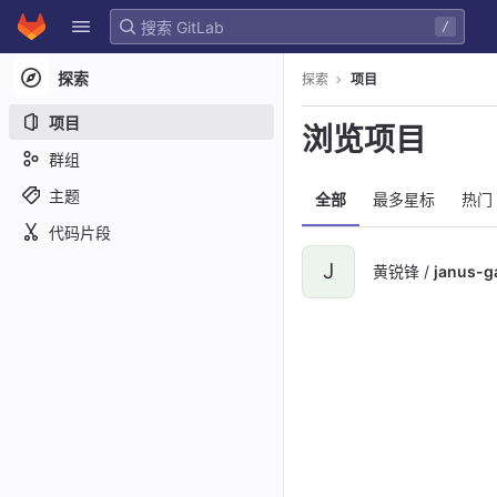
GitLab
/
Skip to content
探索
探索
项目
项目
浏览项目
群组
主题
全部
最多星标
热门
代码片段
J
黄锐锋 /
janus-g