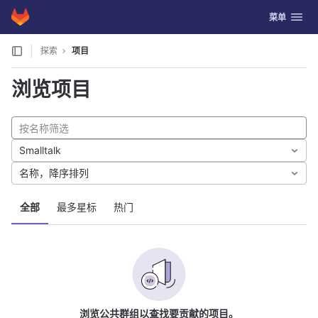
GitLab
切换导航
菜单
Skip to content
探索
项目
浏览项目
Smalltalk
名称，降序排列
全部
最多星标
热门
浏览公共群组以查找要贡献的项目。