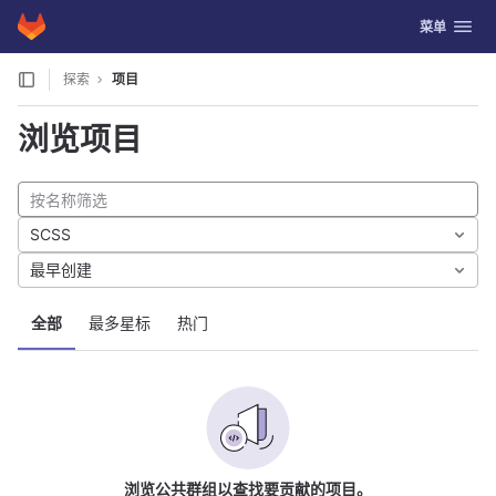
GitLab
切换导航
菜单
Skip to content
探索
项目
浏览项目
SCSS
最早创建
全部
最多星标
热门
浏览公共群组以查找要贡献的项目。