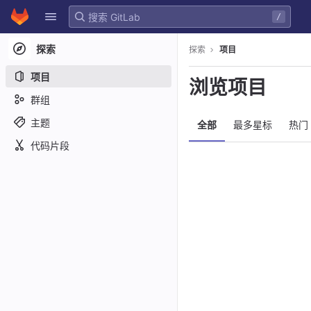
GitLab
/
Skip to content
探索
探索
项目
项目
浏览项目
群组
主题
全部
最多星标
热门
代码片段