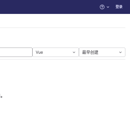
登录
帮助
Vue
最早创建
目。