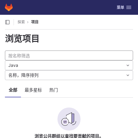
GitLab
切换导航
菜单
Skip to content
探索
项目
浏览项目
Java
名称，降序排列
全部
最多星标
热门
浏览公共群组以查找要贡献的项目。