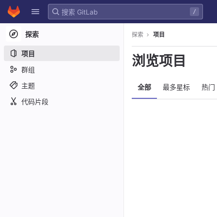
GitLab
/
Skip to content
探索
探索
项目
项目
浏览项目
群组
主题
全部
最多星标
热门
代码片段