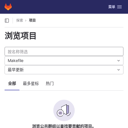
GitLab
切换导航
菜单
Skip to content
探索
项目
浏览项目
Makefile
最早更新
全部
最多星标
热门
浏览公共群组以查找要贡献的项目。