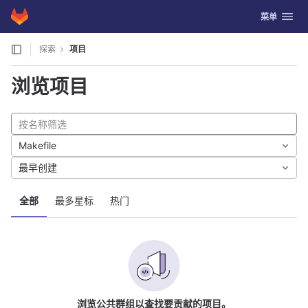
GitLab
切换导航
菜单
Skip to content
探索
项目
浏览项目
Makefile
最早创建
全部
最多星标
热门
浏览公共群组以查找要贡献的项目。