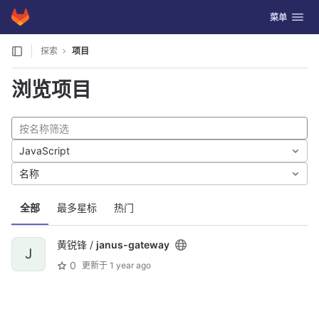
GitLab
切换导航
菜单
Skip to content
探索
项目
浏览项目
JavaScript
名称
全部
最多星标
热门
黄锐锋 /
janus-gateway
J
0
更新于
1 year ago