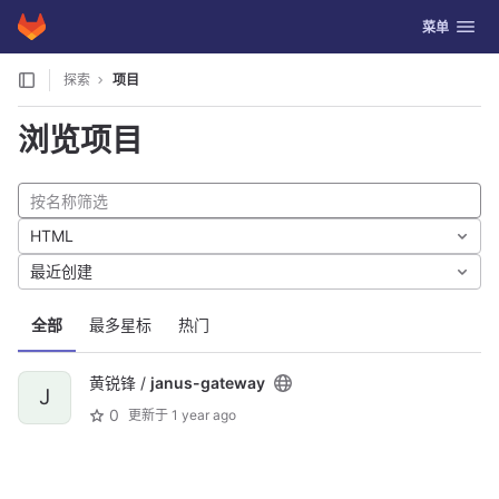
GitLab
切换导航
菜单
Skip to content
探索
项目
浏览项目
HTML
最近创建
全部
最多星标
热门
黄锐锋 /
janus-gateway
J
0
更新于
1 year ago