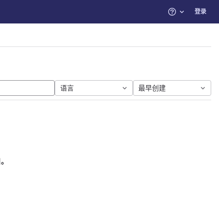
登录
帮助
语言
最早创建
目。