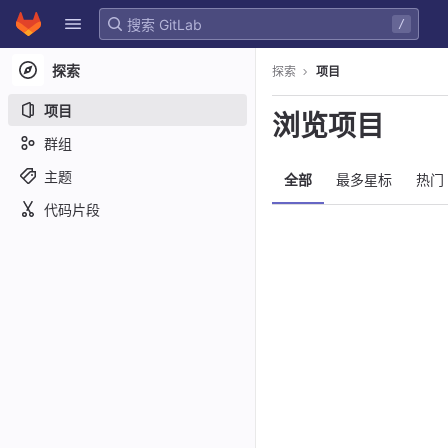
GitLab
/
Skip to content
探索
探索
项目
项目
浏览项目
群组
主题
全部
最多星标
热门
代码片段