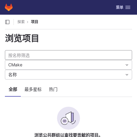
GitLab
切换导航
菜单
Skip to content
探索
项目
浏览项目
CMake
名称
全部
最多星标
热门
浏览公共群组以查找要贡献的项目。