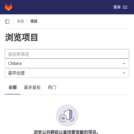
GitLab
切换导航
菜单
Skip to content
探索
项目
浏览项目
CMake
最早创建
全部
最多星标
热门
浏览公共群组以查找要贡献的项目。