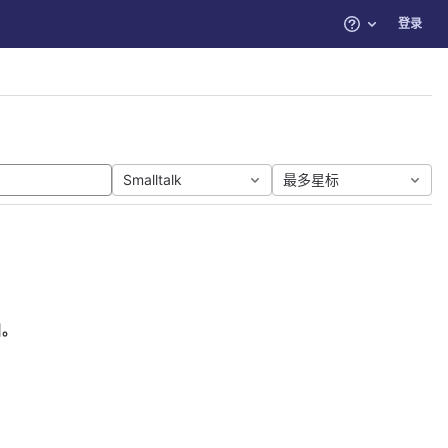
登录
帮助
Smalltalk
最多星标
目。