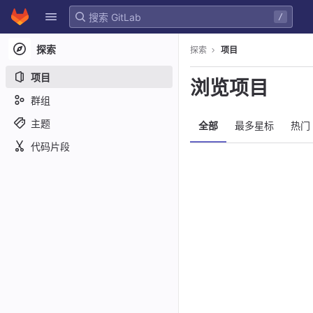
GitLab
/
Skip to content
探索
探索
项目
项目
浏览项目
群组
主题
全部
最多星标
热门
代码片段