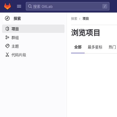
GitLab
/
Skip to content
探索
探索
项目
项目
浏览项目
群组
主题
全部
最多星标
热门
代码片段