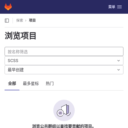
GitLab
切换导航
菜单
Skip to content
探索
项目
浏览项目
SCSS
最早创建
全部
最多星标
热门
浏览公共群组以查找要贡献的项目。