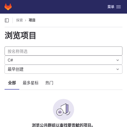
GitLab
切换导航
菜单
Skip to content
探索
项目
浏览项目
C#
最早创建
全部
最多星标
热门
浏览公共群组以查找要贡献的项目。