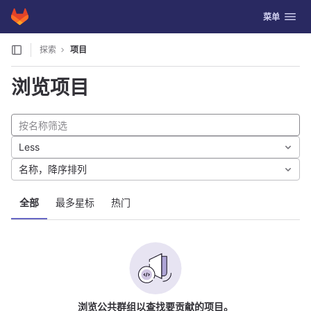
GitLab
切换导航
菜单
Skip to content
探索
项目
浏览项目
Less
名称，降序排列
全部
最多星标
热门
浏览公共群组以查找要贡献的项目。