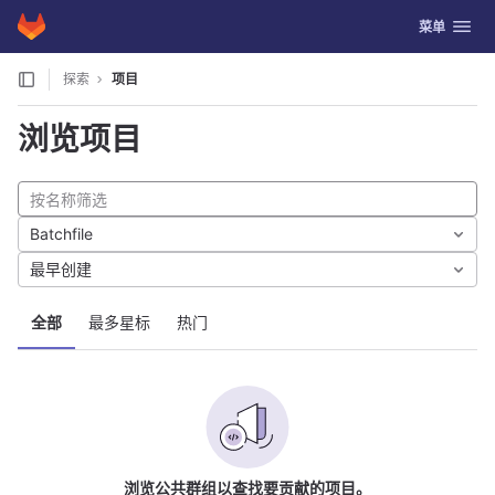
GitLab
切换导航
菜单
Skip to content
探索
项目
浏览项目
Batchfile
最早创建
全部
最多星标
热门
浏览公共群组以查找要贡献的项目。