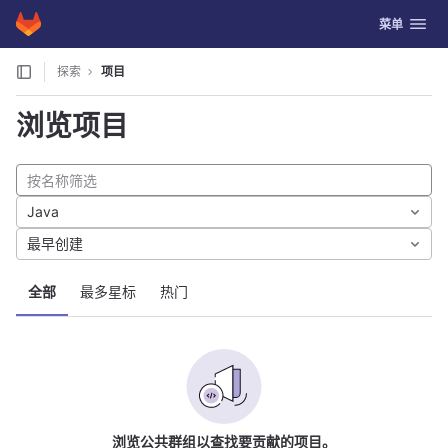
GitLab
切换导航
菜单
Skip to content
探索
项目
浏览项目
Java
最早创建
全部
最多星标
热门
浏览公共群组以查找要贡献的项目。