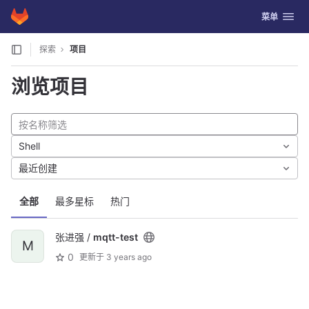
GitLab
切换导航
菜单
Skip to content
探索
项目
浏览项目
Shell
最近创建
全部
最多星标
热门
张进强 /
mqtt-test
M
0
更新于
3 years ago