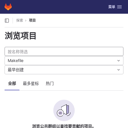
GitLab
切换导航
菜单
Skip to content
探索
项目
浏览项目
Makefile
最早创建
全部
最多星标
热门
浏览公共群组以查找要贡献的项目。