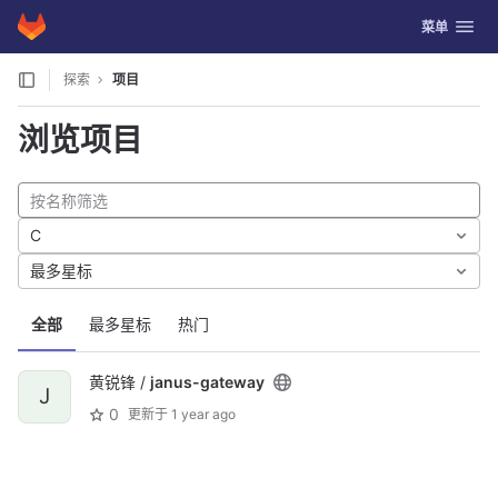
GitLab
切换导航
菜单
Skip to content
探索
项目
浏览项目
C
最多星标
全部
最多星标
热门
黄锐锋 /
janus-gateway
J
0
更新于
1 year ago