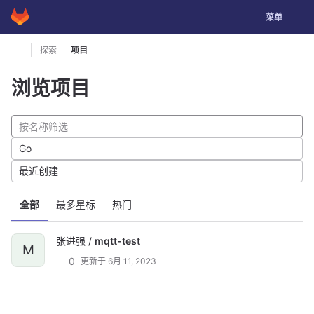
GitLab
切换导航
菜单
Skip to content
探索
项目
浏览项目
Go
最近创建
全部
最多星标
热门
张进强 /
mqtt-test
M
0
更新于
6月 11, 2023