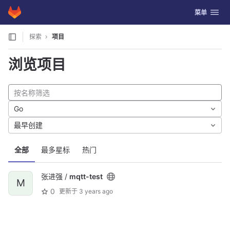
GitLab
切换导航
菜单
Skip to content
探索
项目
浏览项目
Go
最早创建
全部
最多星标
热门
张进强 /
mqtt-test
M
0
更新于
3 years ago