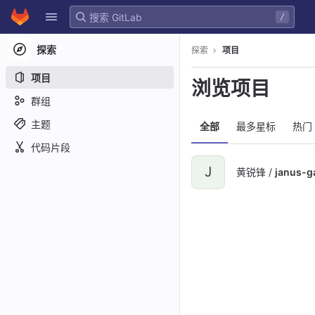
GitLab
/
Skip to content
探索
探索
项目
项目
浏览项目
群组
主题
全部
最多星标
热门
代码片段
J
黄锐锋 /
janus-g