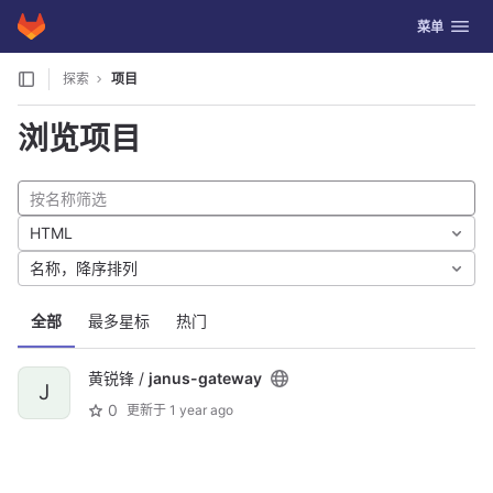
GitLab
切换导航
菜单
Skip to content
探索
项目
浏览项目
HTML
名称，降序排列
全部
最多星标
热门
黄锐锋 /
janus-gateway
J
0
更新于
1 year ago