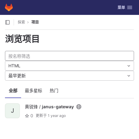
GitLab
切换导航
菜单
Skip to content
探索
项目
浏览项目
HTML
最早更新
全部
最多星标
热门
黄锐锋 /
janus-gateway
J
0
更新于
1 year ago