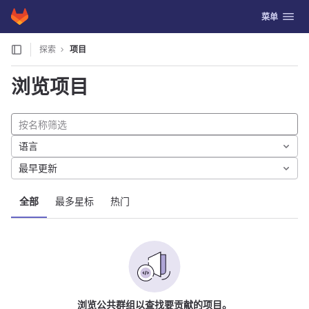
GitLab
切换导航
菜单
Skip to content
探索
项目
浏览项目
语言
最早更新
全部
最多星标
热门
浏览公共群组以查找要贡献的项目。