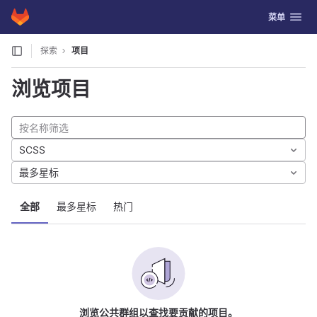
GitLab
切换导航
菜单
Skip to content
探索
项目
浏览项目
SCSS
最多星标
全部
最多星标
热门
浏览公共群组以查找要贡献的项目。