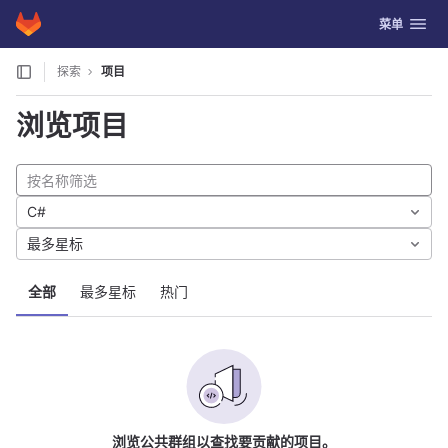
GitLab
切换导航
菜单
Skip to content
探索
项目
浏览项目
C#
最多星标
全部
最多星标
热门
浏览公共群组以查找要贡献的项目。