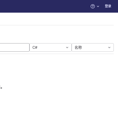
登录
帮助
C#
名称
目。