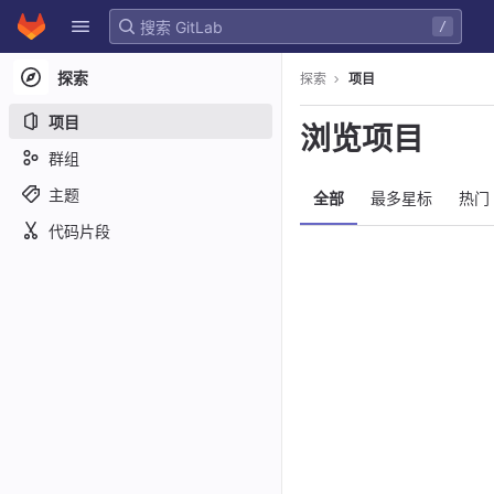
GitLab
/
Skip to content
探索
探索
项目
项目
浏览项目
群组
主题
全部
最多星标
热门
代码片段