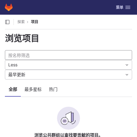
GitLab
切换导航
菜单
Skip to content
探索
项目
浏览项目
Less
最早更新
全部
最多星标
热门
浏览公共群组以查找要贡献的项目。