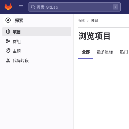
GitLab
/
Skip to content
探索
探索
项目
项目
浏览项目
群组
主题
全部
最多星标
热门
代码片段