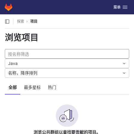
GitLab
切换导航
菜单
Skip to content
探索
项目
浏览项目
Java
名称，降序排列
全部
最多星标
热门
浏览公共群组以查找要贡献的项目。