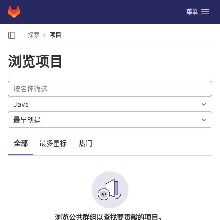
GitLab
切换导航
菜单
Skip to content
探索
项目
浏览项目
Java
最早创建
全部
最多星标
热门
浏览公共群组以查找要贡献的项目。