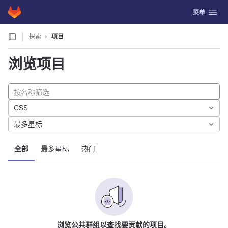
GitLab
切换导航
菜单
Skip to content
探索
项目
浏览项目
CSS
最多星标
全部
最多星标
热门
浏览公共群组以查找要贡献的项目。