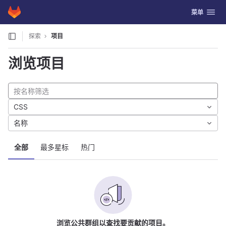
GitLab
切换导航
菜单
Skip to content
探索
项目
浏览项目
CSS
名称
全部
最多星标
热门
浏览公共群组以查找要贡献的项目。