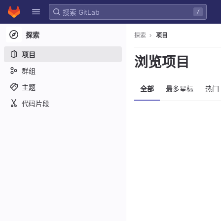
GitLab
/
Skip to content
探索
探索
项目
项目
浏览项目
群组
主题
全部
最多星标
热门
代码片段