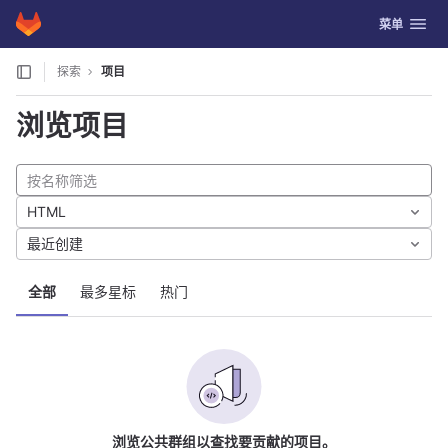
GitLab
切换导航
菜单
Skip to content
探索
项目
浏览项目
HTML
最近创建
全部
最多星标
热门
浏览公共群组以查找要贡献的项目。