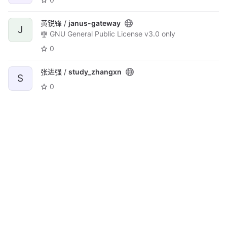
黄锐锋 /
janus-gateway
J
GNU General Public License v3.0 only
0
张进强 /
study_zhangxn
S
0