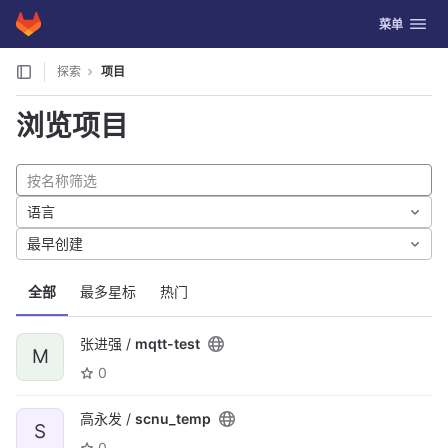
GitLab
切换导航
菜单
Skip to content
探索
项目
浏览项目
语言
最早创建
全部
最多星标
热门
张进强 /
mqtt-test
M
0
高永发 /
scnu_temp
S
0