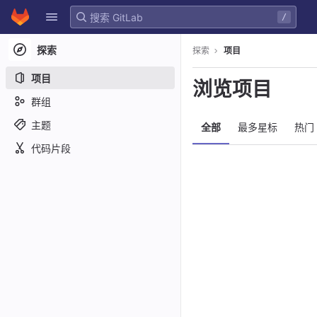
GitLab
/
Skip to content
探索
探索
项目
项目
浏览项目
群组
主题
全部
最多星标
热门
代码片段