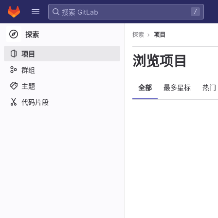
GitLab
/
Skip to content
探索
探索
项目
项目
浏览项目
群组
主题
全部
最多星标
热门
代码片段