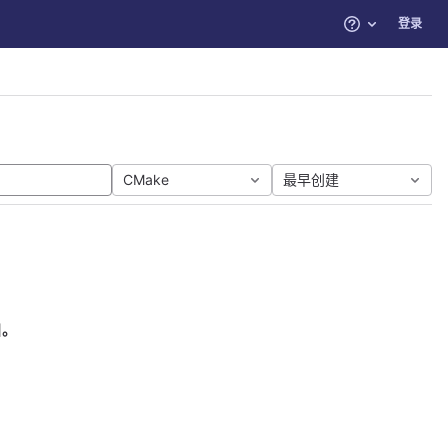
登录
帮助
CMake
最早创建
目。