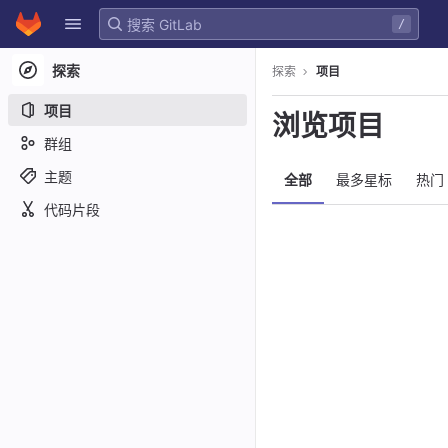
GitLab
/
Skip to content
探索
探索
项目
项目
浏览项目
群组
主题
全部
最多星标
热门
代码片段