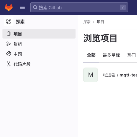
GitLab
/
Skip to content
探索
探索
项目
项目
浏览项目
群组
主题
全部
最多星标
热门
代码片段
M
张进强 /
mqtt-te